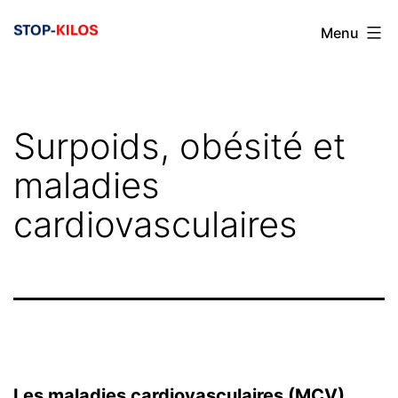
Aller
Menu
au
contenu
Surpoids, obésité et
maladies
cardiovasculaires
Les maladies cardiovasculaires (MCV)