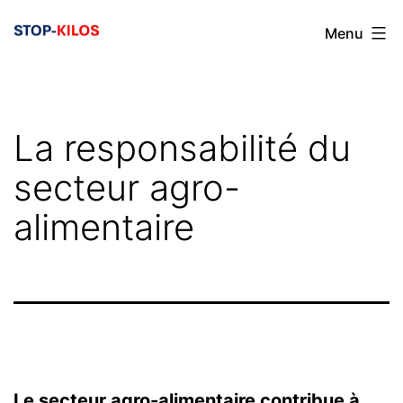
Aller
Menu
au
contenu
La responsabilité du
secteur agro-
alimentaire
Le secteur agro-alimentaire contribue à