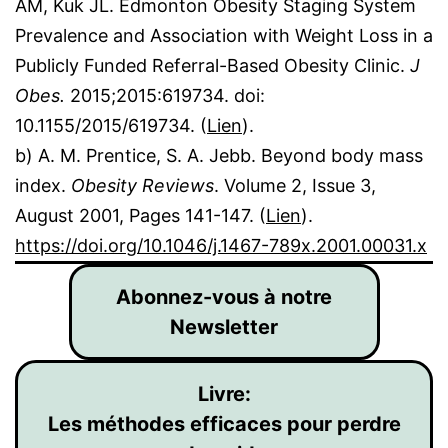
AM, Kuk JL. Edmonton Obesity Staging System
Prevalence and Association with Weight Loss in a
Publicly Funded Referral-Based Obesity Clinic.
J
Obes.
2015;2015:619734. doi:
10.1155/2015/619734. (
Lien
).
b) A. M. Prentice, S. A. Jebb. Beyond body mass
index.
Obesity Reviews
. Volume 2, Issue 3,
August 2001, Pages 141-147. (
Lien
).
https://doi.org/10.1046/j.1467-789x.2001.00031.x
Abonnez-vous à notre
Newsletter
Livre:
Les méthodes efficaces pour perdre