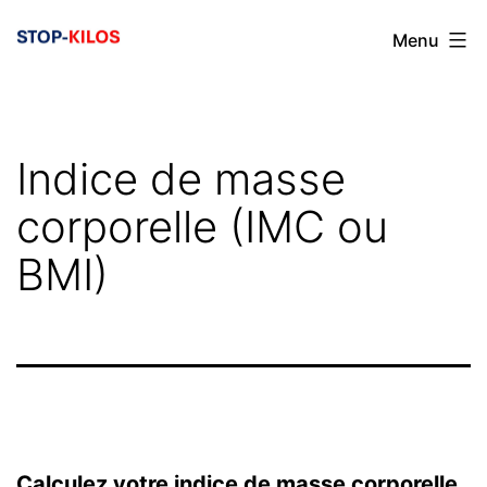
Aller
Menu
au
contenu
Indice de masse
corporelle (IMC ou
BMI)
Calculez votre indice de masse corporelle