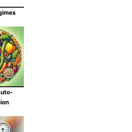
égimes
auto-
ion