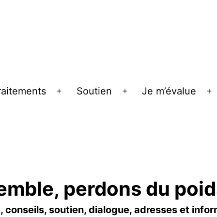
raitements
Soutien
Je m’évalue
r
Ouvrir
Ouvrir
O
le
le
le
u
menu
menu
m
emble, perdons du poid
, conseils, soutien, dialogue, adresses et info