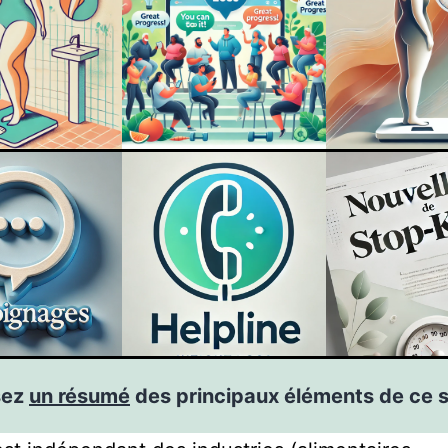
sez
un résumé
des principaux éléments de ce s