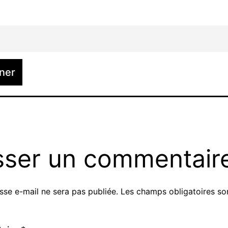
sser un commentair
sse e-mail ne sera pas publiée.
Les champs obligatoires so
ve: