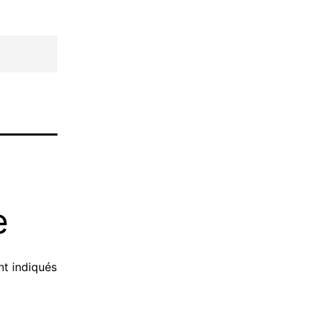
e
nt indiqués