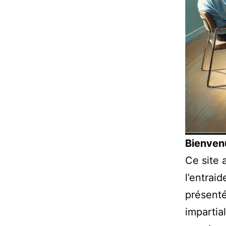
Bienvenu
Ce site 
l’entrai
présenté
impartia