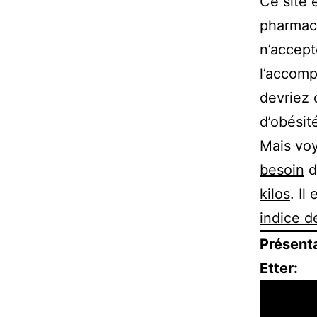
Ce site 
pharmace
n’accept
l’accomp
devriez 
d’obésit
Mais vo
besoin
d
kilos
. Il
indice d
Présenta
Etter: