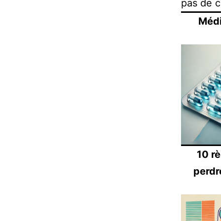
pas de c
Méd
10 r
perdr