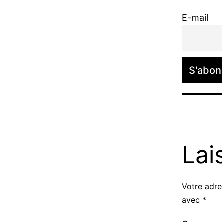
E-mail
Lai
Votre adre
Alternati
avec
*