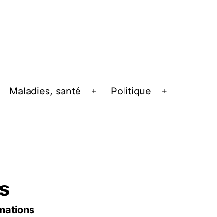
Maladies, santé
Politique
uvrir
Ouvrir
Ouvrir
le
le
enu
menu
menu
s
rmations