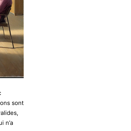
c
ions sont
alides,
i n’a