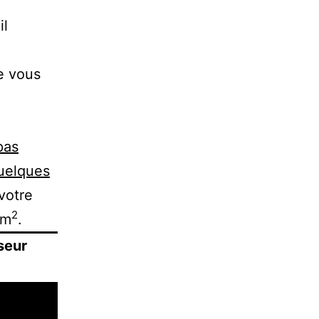
il
e vous
pas
uelques
 votre
2
/m
.
seur