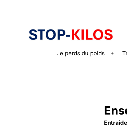
Aller
au
contenu
Je perds du poids
T
Ouvri
le
men
Ens
E
ntraide