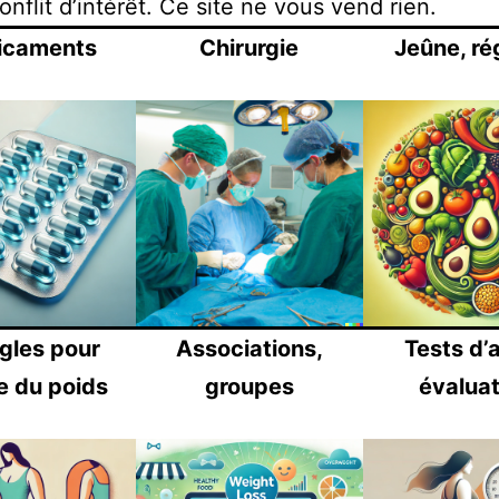
onflit d’intérêt. Ce site ne vous vend rien.
icaments
Chirurgie
Jeûne, r
ègles pour
Associations,
Tests d’
e du poids
groupes
évaluat