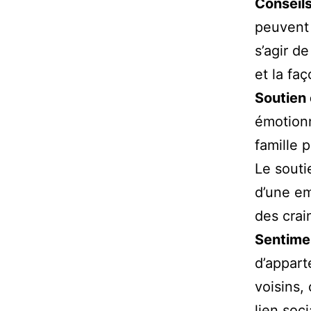
Conseil
peuvent 
s’agir de
et la fa
Soutien
émotionn
famille 
Le souti
d’une em
des crai
Sentime
d’appart
voisins,
lien soc