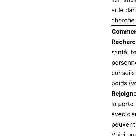
aide dan
cherche 
Comment
Recherc
santé, t
personne
conseils
poids (v
Rejoign
la perte
avec d’a
peuvent 
Voici qu