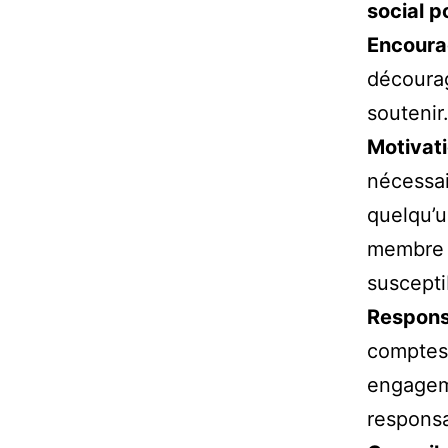
social p
Encour
décourag
soutenir
Motivat
nécessai
quelqu’u
membre d
susceptib
Respons
comptes,
engageme
responsa