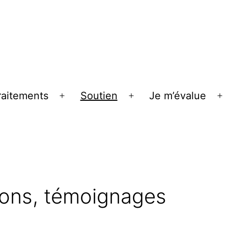
raitements
Soutien
Je m’évalue
r
Ouvrir
Ouvrir
O
le
le
le
u
menu
menu
m
ions, témoignages