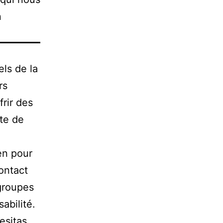
n
ls de la
rs
rir des
te de
en pour
ontact
groupes
abilité.
esitas
,