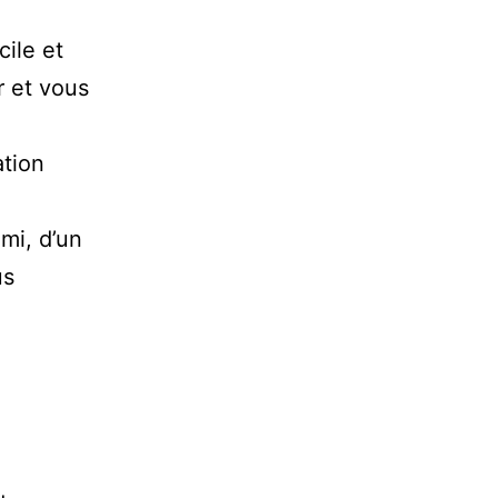
cile et
r et vous
ation
mi, d’un
us