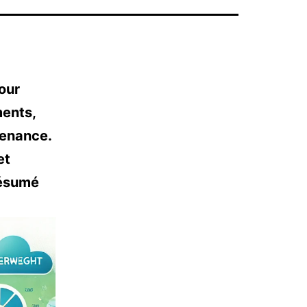
pour
ments,
tenance.
et
 résumé