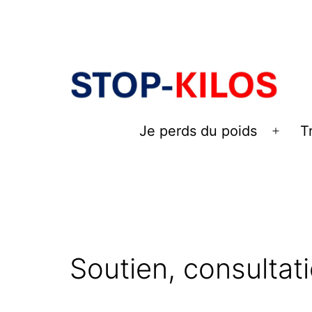
Aller
au
contenu
Je perds du poids
T
Ouvri
le
men
Soutien, consultat