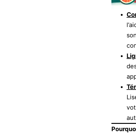
Con
l’a
son
con
Li
des
app
Té
Lis
vot
aut
Pourquoi