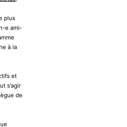
e plus
un-e ami-
gramme
he à la
tifs et
ut s’agir
llègue de
que