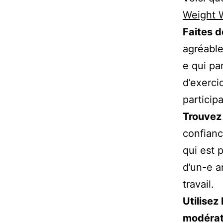
W
eight 
Faites d
agréable
e qui pa
d’exerci
particip
Trouvez
confianc
qui est 
d’un-e a
travail.
Utilisez
modérat