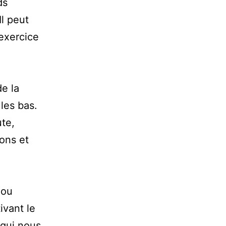
ds
Il peut
’exercice
e la
 les bas.
te,
ons et
 ou
ivant le
 qui nous