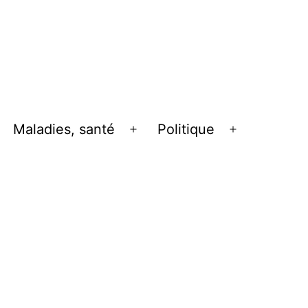
Maladies, santé
Politique
uvrir
Ouvrir
Ouvrir
le
le
enu
menu
menu