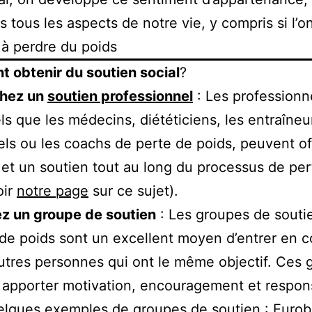
s tous les aspects de notre vie, y compris si l’o
à perdre du poids
 obtenir du soutien social
?
hez un
soutien professionnel
: Les professionne
els que les médecins, diététiciens, les entraîneu
ls ou les coachs de perte de poids, peuvent off
 et un soutien tout au long du processus de per
oir
notre page
sur ce sujet).
ez un groupe de soutien
: Les groupes de souti
 de poids sont un excellent moyen d’entrer en c
utres personnes qui ont le même objectif. Ces 
apporter motivation, encouragement et respons
elques exemples de groupes de soutien :
Eurob