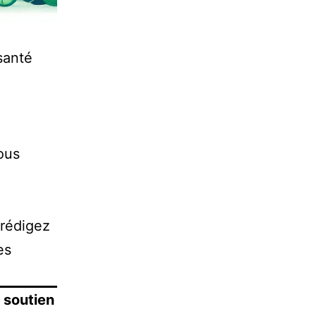
 santé
ous
 rédigez
es
u soutien