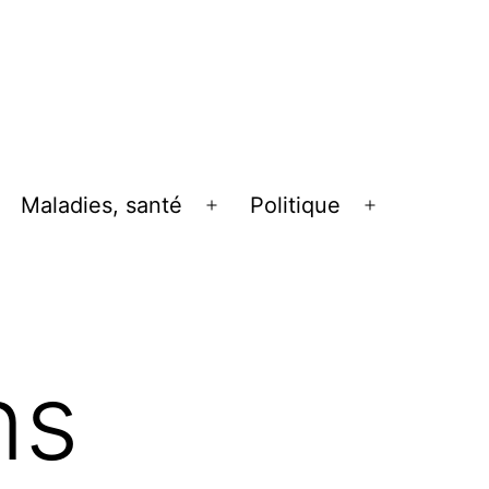
Maladies, santé
Politique
uvrir
Ouvrir
Ouvrir
le
le
enu
menu
menu
ns