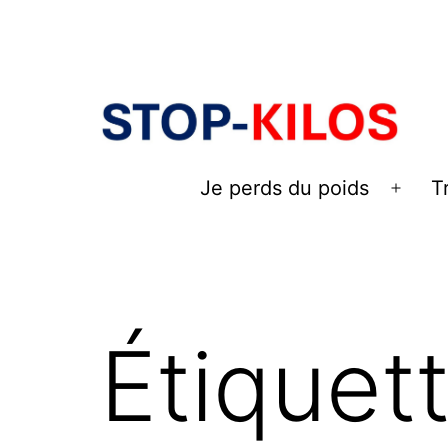
Aller
au
contenu
Je perds du poids
T
Ouvri
le
men
Étiquet