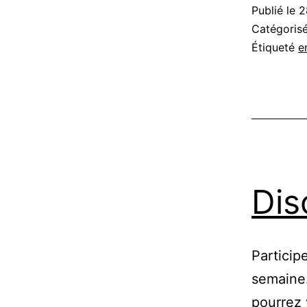
Publié le
2
Catégori
Étiqueté
e
Dis
Particip
semaine.
pourrez 