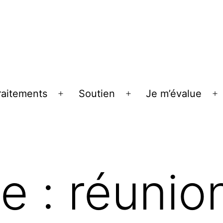
raitements
Soutien
Je m’évalue
r
Ouvrir
Ouvrir
O
le
le
le
u
menu
menu
m
te :
réunio