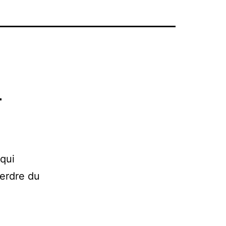
n
 qui
perdre du