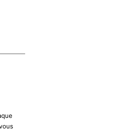
haque
 vous