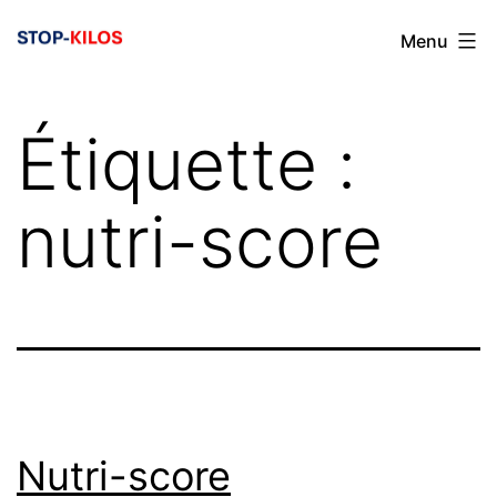
Aller
Menu
au
contenu
Étiquette :
nutri-score
Nutri-score