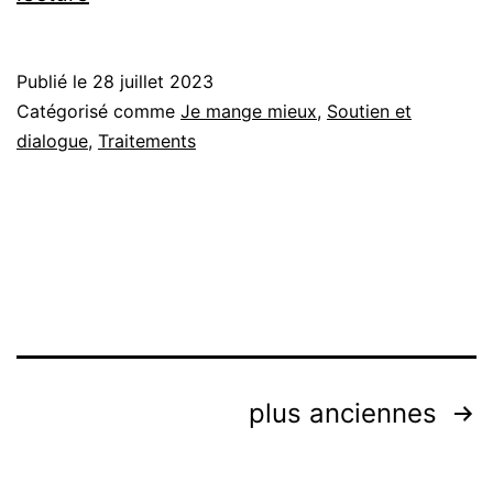
conseils
du
Publié le
28 juillet 2023
Dr
Catégorisé comme
Je mange mieux
,
Soutien et
Faro
dialogue
,
Traitements
sur
les
compléments
alimentaires
Pagination
plus anciennes
des