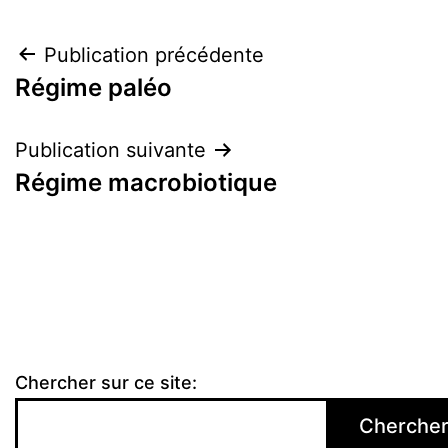
Navigation
Publication précédente
Régime paléo
de
l’article
Publication suivante
Régime macrobiotique
Chercher sur ce site:
Cherche