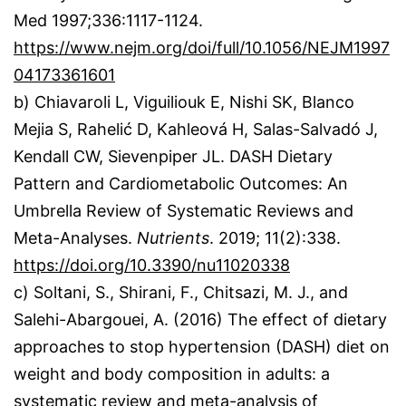
Med 1997;336:1117-1124.
https://www.nejm.org/doi/full/10.1056/NEJM1997
04173361601
b) Chiavaroli L, Viguiliouk E, Nishi SK, Blanco
Mejia S, Rahelić D, Kahleová H, Salas-Salvadó J,
Kendall CW, Sievenpiper JL. DASH Dietary
Pattern and Cardiometabolic Outcomes: An
Umbrella Review of Systematic Reviews and
Meta-Analyses.
Nutrients
. 2019; 11(2):338.
https://doi.org/10.3390/nu11020338
c) Soltani, S., Shirani, F., Chitsazi, M. J., and
Salehi-Abargouei, A. (2016) The effect of dietary
approaches to stop hypertension (DASH) diet on
weight and body composition in adults: a
systematic review and meta-analysis of