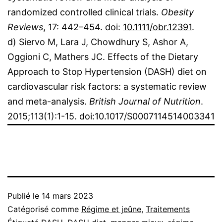
randomized controlled clinical trials.
Obesity
Reviews
, 17: 442–454. doi:
10.1111/obr.12391
.
d) Siervo M, Lara J, Chowdhury S, Ashor A,
Oggioni C, Mathers JC. Effects of the Dietary
Approach to Stop Hypertension (DASH) diet on
cardiovascular risk factors: a systematic review
and meta-analysis.
British Journal of Nutrition
.
2015;113(1):1-15. doi:10.1017/S0007114514003341
Publié le
14 mars 2023
Catégorisé comme
Régime et jeûne
,
Traitements